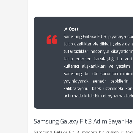
📌 Özet
Samsung Galaxy Fit 3, piyasaya sür
takip özellikleriyle dikkat çekse de
tutarsızlıklar nedeniyle şikayetlerin
takip ederken karşılaştığı bu veri
kullanıcı alışkanlıkları ve yazılım 
Samsung, bu tür sorunları minim
yayınlayarak sensör tepkilerin
kalibrasyonu, bilek üzerindeki kon
artırmada kritik bir rol oynamaktadı
Samsung Galaxy Fit 3 Adım Sayar Ha
Samsung Galaxy Fit 3, modern bir giyilebilir tekn