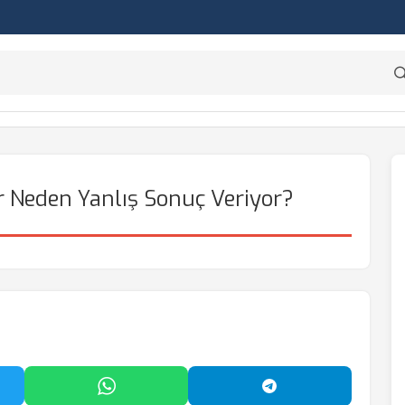
r Neden Yanlış Sonuç Veriyor?
'da Paylaş
WhatsApp'ta Paylaş
Telegram'da Payl