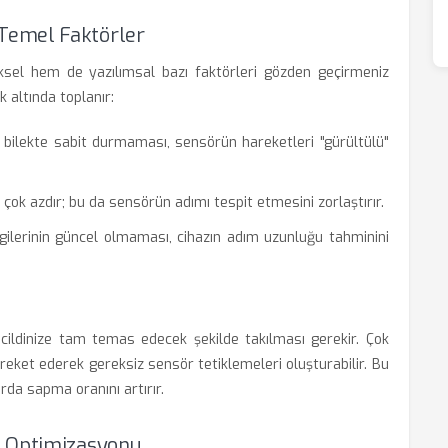
Temel Faktörler
ziksel hem de yazılımsal bazı faktörleri gözden geçirmeniz
ık altında toplanır:
 bilekte sabit durmaması, sensörün hareketleri "gürültülü"
ı çok azdır; bu da sensörün adımı tespit etmesini zorlaştırır.
lgilerinin güncel olmaması, cihazın adım uzunluğu tahminini
 cildinize tam temas edecek şekilde takılması gerekir. Çok
areket ederek gereksiz sensör tetiklemeleri oluşturabilir. Bu
da sapma oranını artırır.
a Optimizasyonu