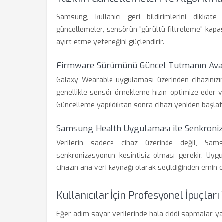
Samsung, kullanıcı geri bildirimlerini dikkat
güncellemeler, sensörün "gürültü filtreleme" kapas
ayırt etme yeteneğini güçlendirir.
Firmware Sürümünü Güncel Tutmanın Avan
Galaxy Wearable uygulaması üzerinden cihazınızın
genellikle sensör örnekleme hızını optimize eder ve e
Güncelleme yapıldıktan sonra cihazı yeniden başla
Samsung Health Uygulaması ile Senkroni
Verilerin sadece cihaz üzerinde değil, Sam
senkronizasyonun kesintisiz olması gerekir. Uygu
cihazın ana veri kaynağı olarak seçildiğinden emin o
Kullanıcılar İçin Profesyonel İpuçlar
Eğer adım sayar verilerinde hala ciddi sapmalar ya