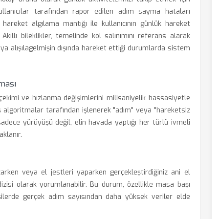
kullanıcılar tarafından rapor edilen adım sayma hataları
n hareket algılama mantığı ile kullanıcının günlük hareket
kıllı bileklikler, temelinde kol salınımını referans alarak
ya alışılagelmişin dışında hareket ettiği durumlarda sistem
ması
çekimi ve hızlanma değişimlerini milisaniyelik hassasiyetle
iş algoritmalar tarafından işlenerek "adım" veya "hareketsiz
sadece yürüyüşü değil, elin havada yaptığı her türlü ivmeli
klanır.
ken veya el jestleri yaparken gerçekleştirdiğiniz ani el
dizisi olarak yorumlanabilir. Bu durum, özellikle masa başı
işilerde gerçek adım sayısından daha yüksek veriler elde