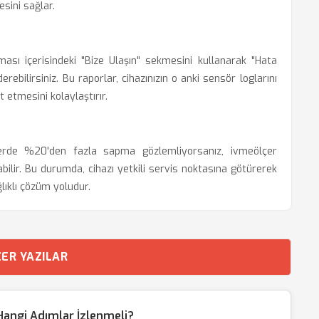
sini sağlar.
ı içerisindeki "Bize Ulaşın" sekmesini kullanarak "Hata
ebilirsiniz. Bu raporlar, cihazınızın o anki sensör loglarını
 etmesini kolaylaştırır.
erde %20'den fazla sapma gözlemliyorsanız, ivmeölçer
ilir. Bu durumda, cihazı yetkili servis noktasına götürerek
lıklı çözüm yoludur.
ER YAZILAR
n Hangi Adımlar İzlenmeli?