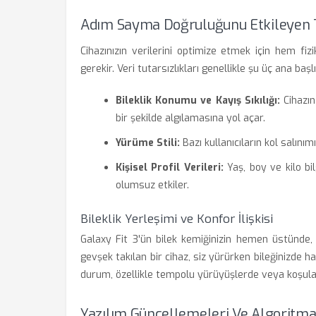
Adım Sayma Doğruluğunu Etkileyen 
Cihazınızın verilerini optimize etmek için hem fi
gerekir. Veri tutarsızlıkları genellikle şu üç ana başl
Bileklik Konumu ve Kayış Sıkılığı:
Cihazın
bir şekilde algılamasına yol açar.
Yürüme Stili:
Bazı kullanıcıların kol salınım
Kişisel Profil Verileri:
Yaş, boy ve kilo bi
olumsuz etkiler.
Bileklik Yerleşimi ve Konfor İlişkisi
Galaxy Fit 3'ün bilek kemiğinizin hemen üstünde,
gevşek takılan bir cihaz, siz yürürken bileğinizde h
durum, özellikle tempolu yürüyüşlerde veya koşular
Yazılım Güncellemeleri Ve Algoritm