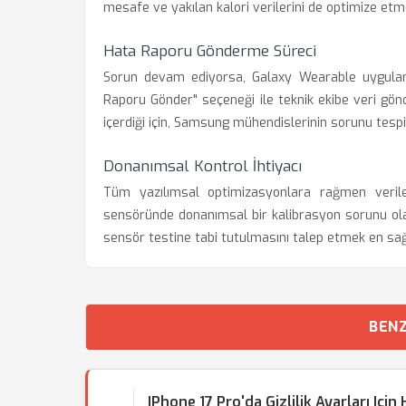
mesafe ve yakılan kalori verilerini de optimize etme
Hata Raporu Gönderme Süreci
Sorun devam ediyorsa, Galaxy Wearable uygulamas
Raporu Gönder" seçeneği ile teknik ekibe veri gönder
içerdiği için, Samsung mühendislerinin sorunu tespit
Donanımsal Kontrol İhtiyacı
Tüm yazılımsal optimizasyonlara rağmen veril
sensöründe donanımsal bir kalibrasyon sorunu olab
sensör testine tabi tutulmasını talep etmek en sağ
BENZ
IPhone 17 Pro'da Gizlilik Ayarları Içi