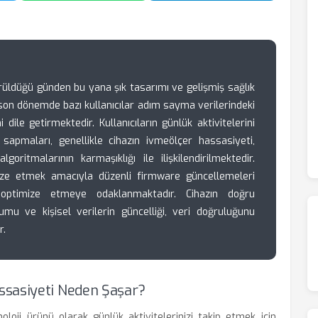
üldüğü günden bu yana şık tasarımı ve gelişmiş sağlık
, son dönemde bazı kullanıcılar adım sayma verilerindeki
i dile getirmektedir. Kullanıcıların günlük aktivitelerini
 sapmaları, genellikle cihazın ivmeölçer hassasiyeti,
algoritmalarının karmaşıklığı ile ilişkilendirilmektedir.
ize etmek amacıyla düzenli firmware güncellemeleri
i optimize etmeye odaklanmaktadır. Cihazın doğru
umu ve kişisel verilerin güncelliği, veri doğruluğunu
r.
ssasiyeti Neden Şaşar?
oloji ürünü olarak günlük aktivitelerinizi takip etmek için