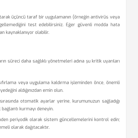
arak üçüncü taraf bir uygulamanın (örneğin antivirüs veya
ellemediğini test edebilirsiniz. Eğer güvenli modda hata
n kaynaklanıyor olabilir.
arın süreci daha sağlıklı yönetmeleri adına şu kritik uyarıları
ıfırlama veya uygulama kaldırma işleminden önce, önemli
yedeğini aldığınızdan emin olun.
ırasında otomatik ayarlar yerine, kurumunuzun sağladığı
k bağlantı kurmayı deneyin.
en periyodik olarak sistem güncellemelerini kontrol edin;
eli olarak dağıtacaktır.