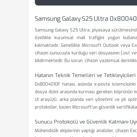
Samsung Galaxy S25 Ultra 0x800401
Samsung Galaxy S25 Ultra, piyasaya sürülmesinde
özellikle kurumsal mail trafiğini yoğun kulla
kalmaktadır. Genellikle Microsoft Outlook veya Ex
cihazın sunucuyla kurduğu veri dosyasının (.ost vey
bildirmektedir. Bu sorun, cihazın yazılımsal derinl
Hatanın Teknik Temelleri ve Tetikleyicileri
0x8004010F hatası, aslında e-posta istemcisinin 
dosya dizini arasında kurması gereken köprünün 
UI arayüzü, arka planda veri yönetimi ve pil opti
protokoller, bazen Microsoft’un güvenlik sertifikala
Sunucu Protokolü ve Güvenlik Katmanı Uy
Mühendislik ekiplerinin yaptığı analizler, cihazın 