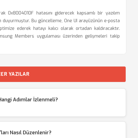
larak 0x8004010F hatasını giderecek kapsamlı bir yazılım
dan duyurmuştur. Bu güncelleme, One UI arayüzünün e-posta
 optimize ederek hatayı kalıcı olarak ortadan kaldıracaktır.
 Samsung Members uygulaması üzerinden gelişmeleri takip
ER YAZILAR
n Hangi Adımlar İzlenmeli?
'ları Nasıl Düzenlenir?