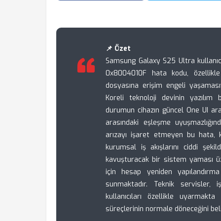
📌 Özet
Samsung Galaxy S25 Ultra kullanıcı
0x8004010F hata kodu, özellikle
dosyasına erişim engeli yaşamasıy
Koreli teknoloji devinin yazılım 
durumun cihazın güncel One UI aray
arasındaki eşleşme uyuşmazlığınd
arızayı işaret etmeyen bu hata, k
kurumsal iş akışlarını ciddi şe
kavuşturacak bir sistem yaması üz
için hesap yeniden yapılandırma
sunmaktadır. Teknik servisler
kullanıcıları özellikle uyarmak
süreçlerinin normale döneceğini bel