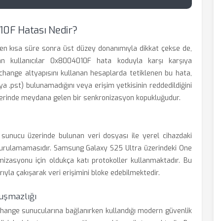
0F Hatası Nedir?
n kısa süre sonra üst düzey donanımıyla dikkat çekse de,
nan kullanıcılar 0x8004010F hata koduyla karşı karşıya
change altyapısını kullanan hesaplarda tetiklenen bu hata,
a .pst) bulunamadığını veya erişim yetkisinin reddedildiğini
iklerinde meydana gelen bir senkronizasyon kopukluğudur.
sunucu üzerinde bulunan veri dosyası ile yerel cihazdaki
kurulamamasıdır. Samsung Galaxy S25 Ultra üzerindeki One
mizasyonu için oldukça katı protokoller kullanmaktadır. Bu
rıyla çakışarak veri erişimini bloke edebilmektedir.
uşmazlığı
Exchange sunucularına bağlanırken kullandığı modern güvenlik