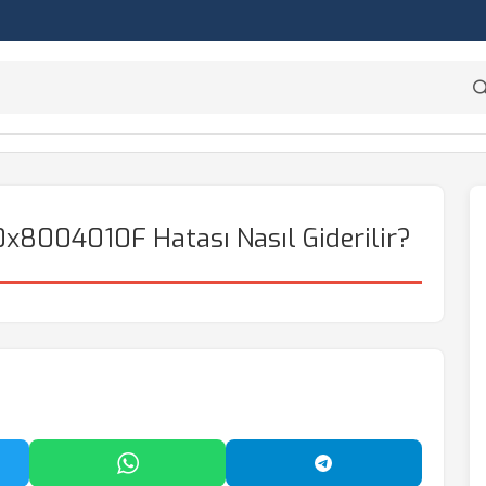
x8004010F Hatası Nasıl Giderilir?
'da Paylaş
WhatsApp'ta Paylaş
Telegram'da Payl