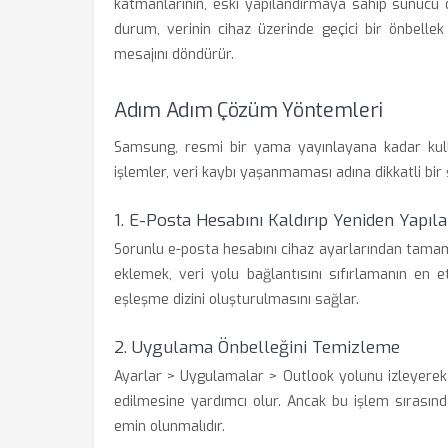
katmanlarının, eski yapılandırmaya sahip sunucu 
durum, verinin cihaz üzerinde geçici bir önbellek 
mesajını döndürür.
Adım Adım Çözüm Yöntemleri
Samsung, resmi bir yama yayınlayana kadar kulla
işlemler, veri kaybı yaşanmaması adına dikkatli bir 
1. E-Posta Hesabını Kaldırıp Yeniden Yapıl
Sorunlu e-posta hesabını cihaz ayarlarından tama
eklemek, veri yolu bağlantısını sıfırlamanın en e
eşleşme dizini oluşturulmasını sağlar.
2. Uygulama Önbelleğini Temizleme
Ayarlar > Uygulamalar > Outlook yolunu izleyerek ö
edilmesine yardımcı olur. Ancak bu işlem sırasınd
emin olunmalıdır.