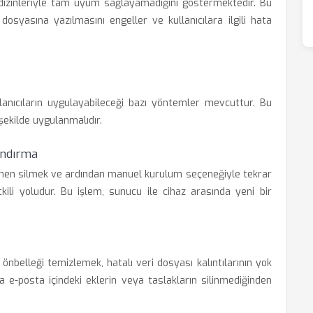
dizinleriyle tam uyum sağlayamadığını göstermektedir. Bu
dosyasına yazılmasını engeller ve kullanıcılara ilgili hata
nıcıların uygulayabileceği bazı yöntemler mevcuttur. Bu
şekilde uygulanmalıdır.
andırma
men silmek ve ardından manuel kurulum seçeneğiyle tekrar
tkili yoludur. Bu işlem, sunucu ile cihaz arasında yeni bir
nbelleği temizlemek, hatalı veri dosyası kalıntılarının yok
a e-posta içindeki eklerin veya taslakların silinmediğinden