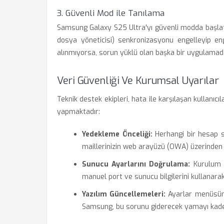
3. Güvenli Mod ile Tanılama
Samsung Galaxy S25 Ultra'yı güvenli modda başlat
dosya yöneticisi) senkronizasyonu engelleyip eng
alınmıyorsa, sorun yüklü olan başka bir uygulamada
Veri Güvenliği Ve Kurumsal Uyarılar
Teknik destek ekipleri, hata ile karşılaşan kullanıcıl
yapmaktadır:
Yedekleme Önceliği:
Herhangi bir hesap s
maillerinizin web arayüzü (OWA) üzerinden 
Sunucu Ayarlarını Doğrulama:
Kurulum s
manuel port ve sunucu bilgilerini kullanara
Yazılım Güncellemeleri:
Ayarlar menüsünd
Samsung, bu sorunu giderecek yamayı kadem