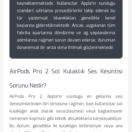
kaynaklanmaktadır. Kullanıcılar, Apple’ın sunduğu
standart sıfırlama prosedürlerini takip ederek bu
tür yazılımsal tıkanıklıkları genellikle kendi
başlarına giderebilmektedir. Ancak, uygulanan tüm
fabrika ayarlarına döndürme ve ağ yapılandırma
adımlarına rağmen sorun devam ederse, durumun
donanımsal bir arıza olma ihtimali güçlenmektedir.
AirPods Pro 2 Sol Kulaklık Ses Kesintisi
Sorunu Nedir?
AirPods Pro 2, Apple'ın sunduğu en gelişmiş ses
deneyimlerinden biri olmasına rağmen, bazı kullanıcılar sol
kulaklığın anlık olarak sessizleşmesi veya bağlantısının
tamamen kopması gibi teknik aksaklıklarla karşılaşabiliyor.
Bu durum, genellikle iki kulaklığın birbirleriyle veya ana