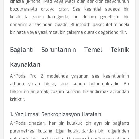
cihazla (iPhone, iPad veya Mac) olan senkronizasyonunun
bozulmasıyla ortaya çıkar. Ses kesintisi sadece bir
kulaklıkla sınırlı kaldığında, bu durum genellikle bir
donanım arızasından ziyade, Bluetooth paket iletimindeki
bir hata veya yazılımsal bir çakışma olarak değerlendirilir.
Bağlantı Sorunlarının Temel Teknik
Kaynakları
AirPods Pro 2 modelinde yaşanan ses kesintilerinin
altında yatan birkaç ana sebep bulunmaktadır. Bu
faktörleri anlamak, çözüm sürecini hızlandırmak açısından
kritiktir.
1. Yazılımsal Senkronizasyon Hataları
AirPods cihazları, her bir kulaklık için ayrı bir bağlantı
parametresi kullanır. Eğer kulaklıklardan biri, diğerinden
daha eski bir aygıt yazılımı (firmware) sürümüne sahipse