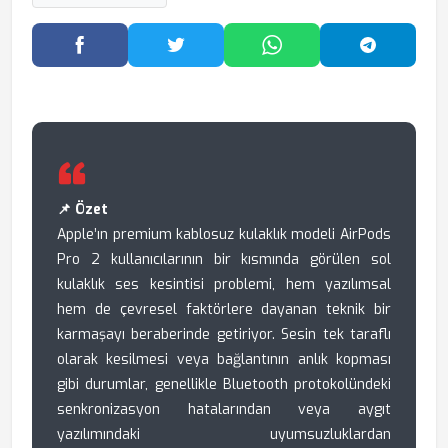
Facebook'ta Paylaş
Twitter'da Paylaş
WhatsApp'ta Paylaş
Telegram
📌 Özet
Apple’ın premium kablosuz kulaklık modeli AirPods
Pro 2 kullanıcılarının bir kısmında görülen sol
kulaklık ses kesintisi problemi, hem yazılımsal
hem de çevresel faktörlere dayanan teknik bir
karmaşayı beraberinde getiriyor. Sesin tek taraflı
olarak kesilmesi veya bağlantının anlık kopması
gibi durumlar, genellikle Bluetooth protokolündeki
senkronizasyon hatalarından veya aygıt
yazılımındaki uyumsuzluklardan