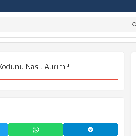
Kodunu Nasıl Alırım?
'da Paylaş
WhatsApp'ta Paylaş
Telegram'da Payl