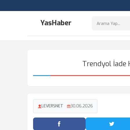
YasHaber
Trendyol İade 
LEVERSNET
30.06.2026
Facebook'ta Paylaş
Twitter