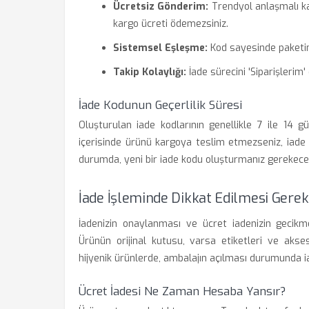
Ücretsiz Gönderim:
Trendyol anlaşmalı kar
kargo ücreti ödemezsiniz.
Sistemsel Eşleşme:
Kod sayesinde paketiniz
Takip Kolaylığı:
İade sürecini 'Siparişlerim' 
İade Kodunun Geçerlilik Süresi
Oluşturulan iade kodlarının genellikle 7 ile 14 
içerisinde ürünü kargoya teslim etmezseniz, iade t
durumda, yeni bir iade kodu oluşturmanız gerekecek
İade İşleminde Dikkat Edilmesi Gerek
İadenizin onaylanması ve ücret iadenizin gecikm
Ürünün orijinal kutusu, varsa etiketleri ve akses
hijyenik ürünlerde, ambalajın açılması durumunda iad
Ücret İadesi Ne Zaman Hesaba Yansır?