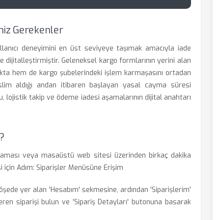
niz Gerekenler
kullanıcı deneyimini en üst seviyeye taşımak amacıyla iade
dijitalleştirmiştir. Geleneksel kargo formlarının yerini alan
ta hem de kargo şubelerindeki işlem karmaşasını ortadan
teslim aldığı andan itibaren başlayan yasal cayma süresi
u, lojistik takip ve ödeme iadesi aşamalarının dijital anahtarı
?
laması veya masaüstü web sitesi üzerinden birkaç dakika
si için Adım: Siparişler Menüsüne Erişim
köşede yer alan 'Hesabım' sekmesine, ardından 'Siparişlerim'
eren siparişi bulun ve 'Sipariş Detayları' butonuna basarak