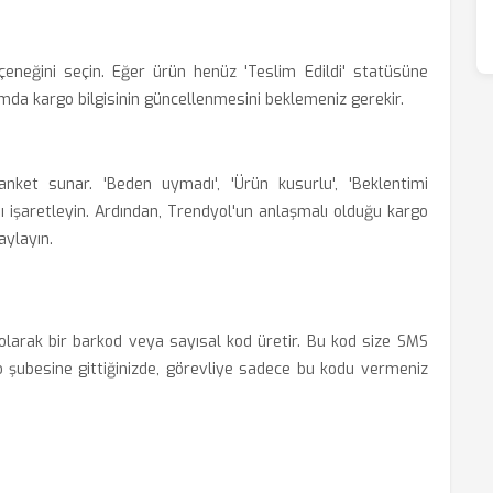
eçeneğini seçin. Eğer ürün henüz 'Teslim Edildi' statüsüne
mda kargo bilgisinin güncellenmesini beklemeniz gerekir.
nket sunar. 'Beden uymadı', 'Ürün kusurlu', 'Beklentimi
ı işaretleyin. Ardından, Trendyol'un anlaşmalı olduğu kargo
aylayın.
larak bir barkod veya sayısal kod üretir. Bu kod size SMS
rgo şubesine gittiğinizde, görevliye sadece bu kodu vermeniz