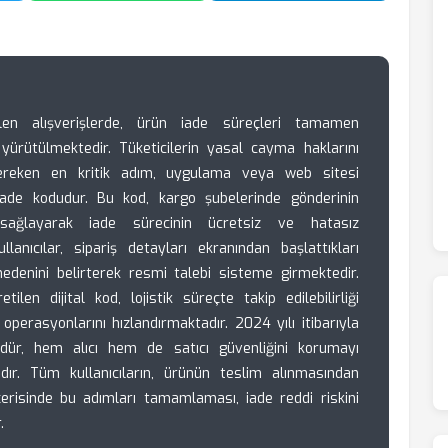
ilen alışverişlerde, ürün iade süreçleri tamamen
n yürütülmektedir. Tüketicilerin yasal cayma haklarını
i gereken en kritik adım, uygulama veya web sitesi
iade kodudur. Bu kod, kargo şubelerinde gönderinin
sağlayarak iade sürecinin ücretsiz ve hatasız
anıcılar, sipariş detayları ekranından başlattıkları
denini belirterek resmi talebi sisteme girmektedir.
len dijital kod, lojistik süreçte takip edilebilirliği
e operasyonlarını hızlandırmaktadır. 2024 yılı itibarıyla
edür, hem alıcı hem de satıcı güvenliğini korumayı
ır. Tüm kullanıcıların, ürünün teslim alınmasından
çerisinde bu adımları tamamlaması, iade reddi riskini
.