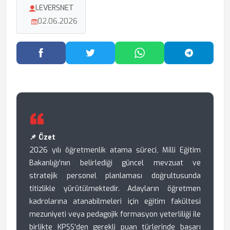
LEVERSNET
02.06.2026
Facebook'ta Paylaş
Twitter'da Paylaş
WhatsApp'ta Paylaş
Telegram
📌 Özet
2026 yılı öğretmenlik atama süreci, Milli Eğitim
Bakanlığı'nın belirlediği güncel mevzuat ve
stratejik personel planlaması doğrultusunda
titizlikle yürütülmektedir. Adayların öğretmen
kadrolarına atanabilmeleri için eğitim fakültesi
mezuniyeti veya pedagojik formasyon yeterliliği ile
birlikte KPSS'den gerekli puan türlerinde başarı