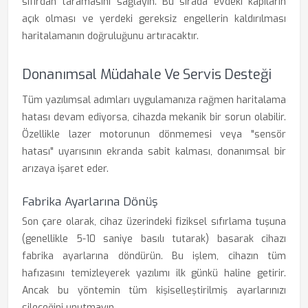
sıfırdan taramasını sağlayın. Bu sırada evdeki kapıların
açık olması ve yerdeki gereksiz engellerin kaldırılması
haritalamanın doğruluğunu artıracaktır.
Donanımsal Müdahale Ve Servis Desteği
Tüm yazılımsal adımları uygulamanıza rağmen haritalama
hatası devam ediyorsa, cihazda mekanik bir sorun olabilir.
Özellikle lazer motorunun dönmemesi veya "sensör
hatası" uyarısının ekranda sabit kalması, donanımsal bir
arızaya işaret eder.
Fabrika Ayarlarına Dönüş
Son çare olarak, cihaz üzerindeki fiziksel sıfırlama tuşuna
(genellikle 5-10 saniye basılı tutarak) basarak cihazı
fabrika ayarlarına döndürün. Bu işlem, cihazın tüm
hafızasını temizleyerek yazılımı ilk günkü haline getirir.
Ancak bu yöntemin tüm kişiselleştirilmiş ayarlarınızı
sileceğini unutmayın.