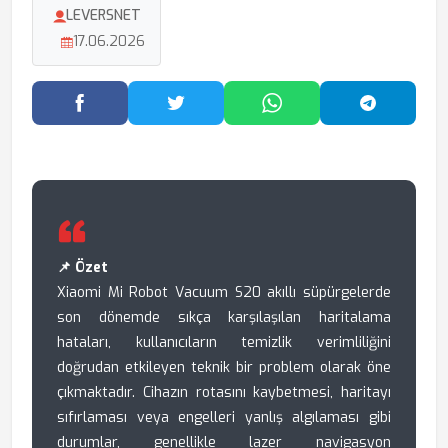
LEVERSNET
17.06.2026
Facebook'ta Paylaş
Twitter'da Paylaş
WhatsApp'ta Paylaş
Telegram
📌 Özet
Xiaomi Mi Robot Vacuum S20 akıllı süpürgelerde
son dönemde sıkça karşılaşılan haritalama
hataları, kullanıcıların temizlik verimliliğini
doğrudan etkileyen teknik bir problem olarak öne
çıkmaktadır. Cihazın rotasını kaybetmesi, haritayı
sıfırlaması veya engelleri yanlış algılaması gibi
durumlar, genellikle lazer navigasyon