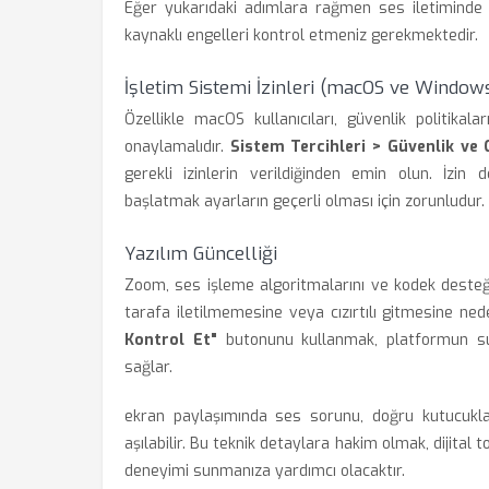
Eğer yukarıdaki adımlara rağmen ses iletiminde 
kaynaklı engelleri kontrol etmeniz gerekmektedir.
İşletim Sistemi İzinleri (macOS ve Window
Özellikle macOS kullanıcıları, güvenlik politika
onaylamalıdır.
Sistem Tercihleri > Güvenlik ve G
gerekli izinlerin verildiğinden emin olun. İzin
başlatmak ayarların geçerli olması için zorunludur.
Yazılım Güncelliği
Zoom, ses işleme algoritmalarını ve kodek desteği
tarafa iletilmemesine veya cızırtılı gitmesine nede
Kontrol Et"
butonunu kullanmak, platformun su
sağlar.
ekran paylaşımında ses sorunu, doğru kutucukla
aşılabilir. Bu teknik detaylara hakim olmak, dijital 
deneyimi sunmanıza yardımcı olacaktır.