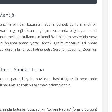
Mantığı
nci tarafından kullanılan Zoom, yüksek performanslı bir
arları gereği ekran paylaşımı sırasında bilgisayar sesini
 temelinde, kullanıcının kendi özel bildirim seslerinin veya
sını önleme amacı yatar. Ancak eğitim materyalleri, video
 bu durum bir engel haline gelir. Sorunun çözümü, Zoom'un
larını Yapılandırma
n en garantili yolu, paylaşımı başlattığınız ilk pencerede
hızlı hareket ederek bu aşamayı atlamaktadır.
ısmında bulunan yeşil renkli "Ekranı Paylaş" (Share Screen)