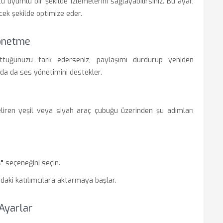
ü uyumlu bir şekilde izlemelerini sağlayabilirsiniz. Bu ayar,
ecek şekilde optimize eder.
Yönetme
ttuğunuzu fark ederseniz, paylaşımı durdurup yeniden
da da ses yönetimini destekler.
liren yeşil veya siyah araç çubuğu üzerinden şu adımları
ş"
seçeneğini seçin.
ıdaki katılımcılara aktarmaya başlar.
 Ayarlar