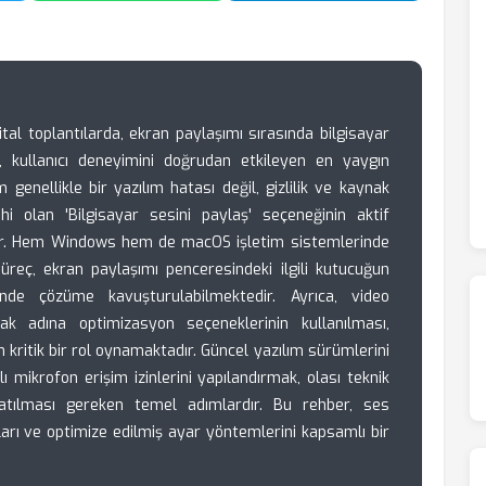
ital toplantılarda, ekran paylaşımı sırasında bilgisayar
si, kullanıcı deneyimini doğrudan etkileyen en yaygın
 genellikle bir yazılım hatası değil, gizlilik ve kaynak
ihi olan 'Bilgisayar sesini paylaş' seçeneğinin aktif
r. Hem Windows hem de macOS işletim sistemlerinde
üreç, ekran paylaşımı penceresindeki ilgili kutucuğun
sinde çözüme kavuşturulabilmektedir. Ayrıca, video
umak adına optimizasyon seçeneklerinin kullanılması,
 kritik bir rol oynamaktadır. Güncel yazılım sürümlerini
ı mikrofon erişim izinlerini yapılandırmak, olası teknik
 atılması gereken temel adımlardır. Bu rehber, ses
yları ve optimize edilmiş ayar yöntemlerini kapsamlı bir