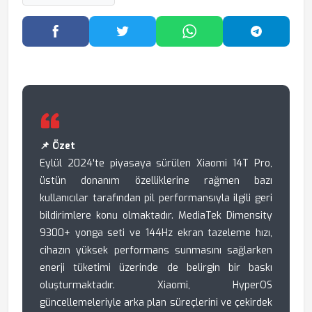
Facebook'ta Paylaş
Twitter'da Paylaş
WhatsApp'ta Paylaş
Telegram
📌 Özet
Eylül 2024'te piyasaya sürülen Xiaomi 14T Pro,
üstün donanım özelliklerine rağmen bazı
kullanıcılar tarafından pil performansıyla ilgili geri
bildirimlere konu olmaktadır. MediaTek Dimensity
9300+ yonga seti ve 144Hz ekran tazeleme hızı,
cihazın yüksek performans sunmasını sağlarken
enerji tüketimi üzerinde de belirgin bir baskı
oluşturmaktadır. Xiaomi, HyperOS
güncellemeleriyle arka plan süreçlerini ve çekirdek