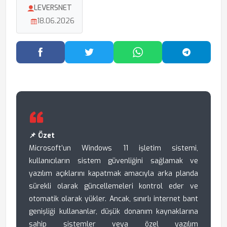
LEVERSNET
18.06.2026
Facebook'ta Paylaş
Twitter'da Paylaş
WhatsApp'ta Paylaş
Telegram
📌 Özet
Microsoft’un Windows 11 işletim sistemi,
kullanıcıların sistem güvenliğini sağlamak ve
yazılım açıklarını kapatmak amacıyla arka planda
sürekli olarak güncellemeleri kontrol eder ve
otomatik olarak yükler. Ancak, sınırlı internet bant
genişliği kullananlar, düşük donanım kaynaklarına
sahip sistemler veya özel yazılım