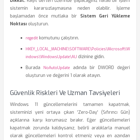
Dikkat:
Kayıt defteri üzerinde yapacağınız hatalı bir işlem
sistemin kararsızlaşmasına neden olabilir. İşleme
başlamadan önce mutlaka bir
Sistem Geri Yükleme
Noktası
oluşturun.
komutunu çalıştırın.
regedit
HKEY_LOCAL_MACHINE\SOFTWARE\Policies\Microsoft\W
dizinine gidin.
indows\WindowsUpdate\AU
Burada
adında bir DWORD değeri
NoAutoUpdate
oluşturun ve değerini 1 olarak atayın.
Güvenlik Riskleri Ve Uzman Tavsiyeleri
Windows 11 güncellemelerini tamamen kapatmak,
sisteminizi yeni ortaya çıkan 'Zero-Day' (Sıfırıncı Gün)
açıklarına karşı korumasız bırakır. Eğer güncellemeleri
kapatmak zorunda kaldıysanız, belirli aralıklarla manuel
olarak güncellemeleri kontrol etmeniz veya en azından