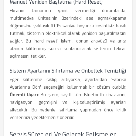
Manuel Yeniden Başlatma (Hard Reset)
Ekranın tamamen yanıt vermediği durumlarda,
multimedya ünitesinin üzerindeki ses açma/kapama
düğmesine yaklaşık 10-15 saniye boyunca kesintisiz basılı
tutmak, sistemin elektriksel olarak yeniden başlatılmasını
sağlar. Bu 'hard reset' işlemi, donan arayüzü ve arka
planda kilitlenmiş süreci sonlandırarak sistemin tekrar
açılmasını tetikler.
Sistem Ayarlarını Sıfırlama ve Önbellek Temizliği
Eğer kilitlenme sıklığı artıyorsa, ayarlardan 'Fabrika
Ayarlarına Dön' seçeneğini kullanmak bir çözüm olabilir.
Önemli Uyarı:
Bu işlem, kayıtlı tüm Bluetooth cihazlarını,
navigasyon geçmişini ve kişiselleştirilmiş ayarları
silecektir. Bu nedenle, sıfırlama yapmadan önce kritik
verilerinizi yedeklemeniz önerilir.
Servis Süreçleri Ve Gelecek Gelişmeler