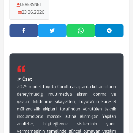
LEVERSNET
23.06.2026
Facebook'ta Paylaş
Twitter'da Paylaş
WhatsApp'ta Paylaş
Telegram
📌 Özet
2025 model Toyota Corolla araçlarda kullanıcıların
deneyimlediği multimedya ekranı donma ve
yazılım kilitlenme şikayetleri, Toyota'nın küresel
mühendislik ekipleri tarafından yürütülen teknik
incelemelerle mercek altına alınmıştır. Yapılan
analizler, bilgi-eğlence sisteminin yanıt
vermemesinin temelinde güncel olmayan yazılım