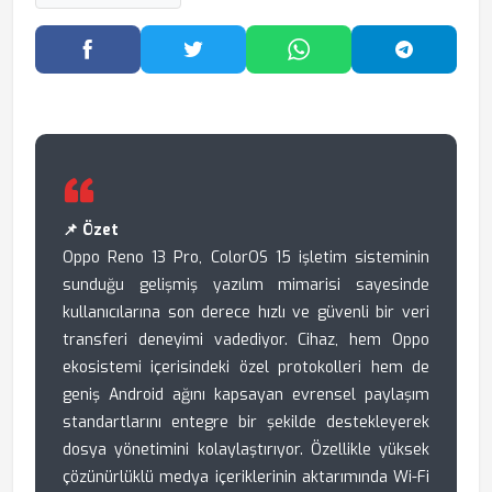
Facebook'ta Paylaş
Twitter'da Paylaş
WhatsApp'ta Paylaş
Telegram
📌 Özet
Oppo Reno 13 Pro, ColorOS 15 işletim sisteminin
sunduğu gelişmiş yazılım mimarisi sayesinde
kullanıcılarına son derece hızlı ve güvenli bir veri
transferi deneyimi vadediyor. Cihaz, hem Oppo
ekosistemi içerisindeki özel protokolleri hem de
geniş Android ağını kapsayan evrensel paylaşım
standartlarını entegre bir şekilde destekleyerek
dosya yönetimini kolaylaştırıyor. Özellikle yüksek
çözünürlüklü medya içeriklerinin aktarımında Wi-Fi