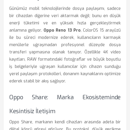
Günümüz mobil teknolojilerinde dosya paylaşımı, sadece
bir cihazdan diğerine veri aktarmak değil; bunu en düşük
enerji tüketimi ve en yüksek hızla gerçekleştirmek
anlamına geliyor.
Oppo Reno 13 Pro
, ColorOS 15 arayüzü
ile bu süreci modernize ederek, kullanıcıların karmaşık
menülerle uğraşmadan profesyonel düzeyde dosya
transferi yapmasına olanak tanıyor. Özellikle 4K video
kayıtları, RAW formatındaki fotoğraflar ve büyük boyutlu
iş belgeleriyle uğraşan kullanıcılar için cihazın sunduğu
yerel paylaşım protokolleri, donanım kaynaklarını optimize
ederek stabil bir akış sağlıyor.
Oppo Share: Marka Ekosisteminde
Kesintisiz İletişim
Oppo Share, markanın kendi cihazları arasında adeta bir
dijital köprü görevi görüyor. Bu protokol, düşük gecikme