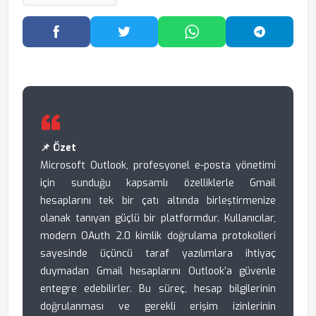
Facebook'ta Paylaş
Twitter'da Paylaş
WhatsApp'ta Paylaş
Telegram
📌 Özet
Microsoft Outlook, profesyonel e-posta yönetimi
için sunduğu kapsamlı özelliklerle Gmail
hesaplarını tek bir çatı altında birleştirmenize
olanak tanıyan güçlü bir platformdur. Kullanıcılar,
modern OAuth 2.0 kimlik doğrulama protokolleri
sayesinde üçüncü taraf yazılımlara ihtiyaç
duymadan Gmail hesaplarını Outlook’a güvenle
entegre edebilirler. Bu süreç, hesap bilgilerinin
doğrulanması ve gerekli erişim izinlerinin