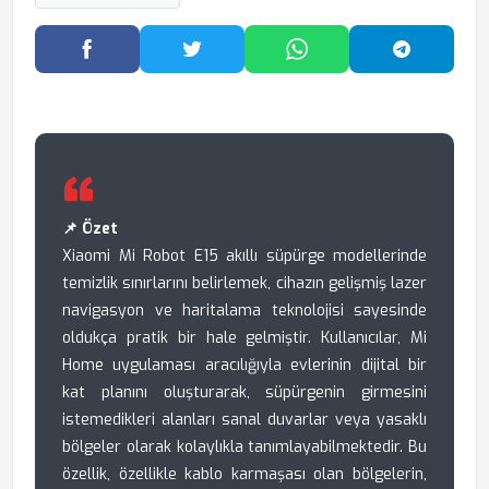
Facebook'ta Paylaş
Twitter'da Paylaş
WhatsApp'ta Paylaş
Telegram
📌 Özet
Xiaomi Mi Robot E15 akıllı süpürge modellerinde
temizlik sınırlarını belirlemek, cihazın gelişmiş lazer
navigasyon ve haritalama teknolojisi sayesinde
oldukça pratik bir hale gelmiştir. Kullanıcılar, Mi
Home uygulaması aracılığıyla evlerinin dijital bir
kat planını oluşturarak, süpürgenin girmesini
istemedikleri alanları sanal duvarlar veya yasaklı
bölgeler olarak kolaylıkla tanımlayabilmektedir. Bu
özellik, özellikle kablo karmaşası olan bölgelerin,