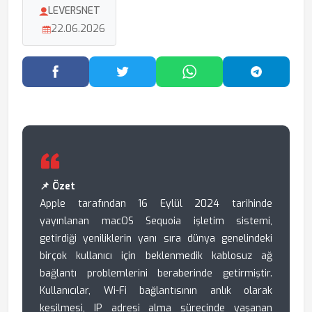
LEVERSNET
22.06.2026
Facebook'ta Paylaş
Twitter'da Paylaş
WhatsApp'ta Paylaş
Telegram
📌 Özet
Apple tarafından 16 Eylül 2024 tarihinde
yayınlanan macOS Sequoia işletim sistemi,
getirdiği yeniliklerin yanı sıra dünya genelindeki
birçok kullanıcı için beklenmedik kablosuz ağ
bağlantı problemlerini beraberinde getirmiştir.
Kullanıcılar, Wi-Fi bağlantısının anlık olarak
kesilmesi, IP adresi alma sürecinde yaşanan