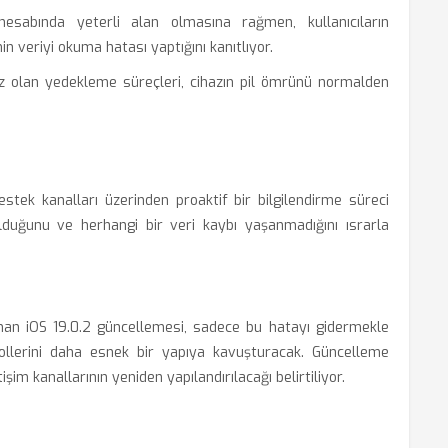
esabında yeterli alan olmasına rağmen, kullanıcıların
in veriyi okuma hatası yaptığını kanıtlıyor.
z olan yedekleme süreçleri, cihazın pil ömrünü normalden
stek kanalları üzerinden proaktif bir bilgilendirme süreci
olduğunu ve herhangi bir veri kaybı yaşanmadığını ısrarla
nan iOS 19.0.2 güncellemesi, sadece bu hatayı gidermekle
llerini daha esnek bir yapıya kavuşturacak. Güncelleme
işim kanallarının yeniden yapılandırılacağı belirtiliyor.