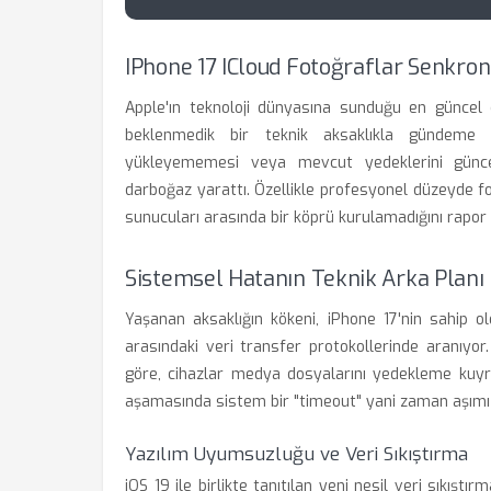
IPhone 17 ICloud Fotoğraflar Senkro
Apple'ın teknoloji dünyasına sunduğu en güncel 
beklenmedik bir teknik aksaklıkla gündeme ge
yükleyememesi veya mevcut yedeklerini günce
darboğaz yarattı. Özellikle profesyonel düzeyde fot
sunucuları arasında bir köprü kurulamadığını rapor 
Sistemsel Hatanın Teknik Arka Planı
Yaşanan aksaklığın kökeni, iPhone 17'nin sahip o
arasındaki veri transfer protokollerinde aranıyor.
göre, cihazlar medya dosyalarını yedekleme kuyr
aşamasında sistem bir "timeout" yani zaman aşımı 
Yazılım Uyumsuzluğu ve Veri Sıkıştırma
iOS 19 ile birlikte tanıtılan yeni nesil veri sıkışt