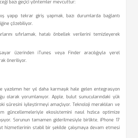
ceği bazı geçici yöntemler mevcuttur:
ış yapıp tekrar giriş yapmak, bazı durumlarda bağlantı
ğine çözebiliyor.
arını sıfırlamak, hatalı önbellek verilerini temizleyerek
sayar üzerinden iTunes veya Finder aracılığıyla yerel
k öneriliyor.
 yazılımın her yıl daha karmaşık hale gelen entegrasyon
uğu olarak yorumlanıyor. Apple, bulut sunucularındaki yük
i süresini iyileştirmeyi amaçlıyor. Teknoloji meraklıları ve
ılım güncellemeleriyle ekosistemini nasıl hızlıca optimize
 taşıyor. Sorunun tamamen giderilmesiyle birlikte, iPhone 17
t hizmetlerinin stabil bir şekilde çalışmaya devam etmesi