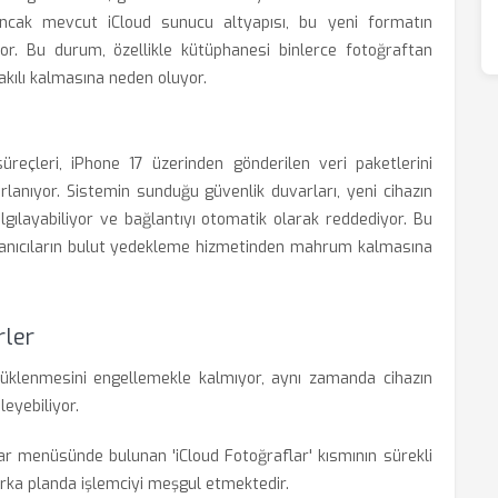
Ancak mevcut iCloud sunucu altyapısı, bu yeni formatın
or. Bu durum, özellikle kütüphanesi binlerce fotoğraftan
akılı kalmasına neden oluyor.
eçleri, iPhone 17 üzerinden gönderilen veri paketlerini
rlanıyor. Sistemin sunduğu güvenlik duvarları, yeni cihazın
lgılayabiliyor ve bağlantıyı otomatik olarak reddediyor. Bu
llanıcıların bulut yedekleme hizmetinden mahrum kalmasına
rler
 yüklenmesini engellemekle kalmıyor, aynı zamanda cihazın
eyebiliyor.
r menüsünde bulunan 'iCloud Fotoğraflar' kısmının sürekli
rka planda işlemciyi meşgul etmektedir.