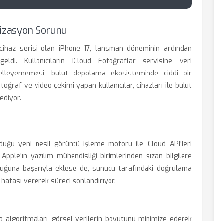
nizasyon Sorunu
cihaz serisi olan iPhone 17, lansman döneminin ardından
ldi. Kullanıcıların iCloud Fotoğraflar servisine veri
lleyememesi, bulut depolama ekosisteminde ciddi bir
oğraf ve video çekimi yapan kullanıcılar, cihazları ile bulut
ediyor.
lduğu yeni nesil görüntü işleme motoru ile iCloud API'leri
 Apple'ın yazılım mühendisliği birimlerinden sızan bilgilere
uğuna başarıyla eklese de, sunucu tarafındaki doğrulama
hatası vererek süreci sonlandırıyor.
ırma algoritmaları, görsel verilerin boyutunu minimize ederek