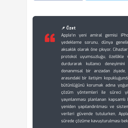
📌 Özet
Apple’ın yeni amiral gemisi iPh
yedekleme sorunu, dünya genelinde
aksaklık olarak öne çıkıyor. Cihazla
protokol uyumsuzluğu, özellikle
durdurarak kullanıcı deneyimini
donanımsal bir arızadan ziyade,
arasındaki bir iletişim kopukluğund
bütünlüğünü korumak adına yoğun b
çözüm yöntemleri ile süreci yö
yayınlanması planlanan kapsamlı b
yeniden yapılandırılması ve sistemi
verileri güvende tutulurken, App
sürede çözüme kavuşturulması bekl