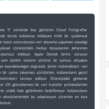
one 17 serisinde baş gösteren iCloud Fotoğraflar
 birçok kullanıcıyı etkileyen kritik bir yazılımsal
rın bulut sunucularıyla veri alışverişi yaparken yaşadığı
 yüksek çözünürlüklü medya dosyalarının aktarımını
 olumsuz etkiliyor. Apple Destek birimi, sorunun
 yeni işletim sistemi sürümü ile sunucu altyapısı
an kaynaklandığını doğruladı. Şirket mühendisleri, veri
ir yama çalışması yürütürken, kullanıcıların geçici
netmeleri tavsiye ediliyor. Önümüzdeki günlerde
ir iOS güncellemesi ile veri transfer protokollerinin
n stabil hale getirilmesi hedefleniyor. Kullanıcıların
le ekosistemindeki bu adaptasyon sürecinin en kısa
eniyor.