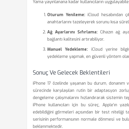
Yama yayınlanana kadar kullanıcıların uygulayabile
Oturum Yenileme:
iCloud hesabından çık
anahtarlarını tazeleyerek sorunu kısa süreli
Ağ Ayarlarını Sıfırlama:
Cihazın ağ ayarl
bağlantı kalitesini artırabiliyor.
Manuel Yedekleme:
iCloud yerine bilgi
yedekleme yapmak, en güvenli yöntem olara
Sonuç Ve Gelecek Beklentileri
iPhone 17 özelinde yaşanan bu durum, donanım ve
sürecinde karşılaşılan rutin bir adaptasyon zorl
dengeleme çalışmalarını hızlandırarak sistemin tepk
iPhone kullanıcıları için bu süreç, Apple’ın yaz
edebildiğini görmeleri açısından bir test niteliği
serisinin performansının normale dönmesi ve bulu
beklenmektedir.