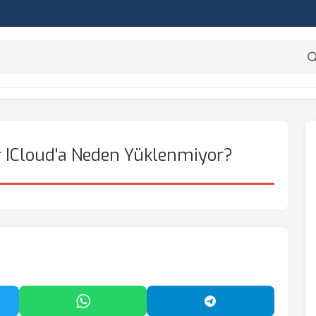
r ICloud'a Neden Yüklenmiyor?
'da Paylaş
WhatsApp'ta Paylaş
Telegram'da Payl