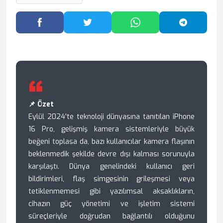
Facebook'ta Paylaş
Twitter'da Paylaş
WhatsApp'ta Paylaş
Telegram
📌 Özet
Eylül 2024'te teknoloji dünyasına tanıtılan iPhone
16 Pro, gelişmiş kamera sistemleriyle büyük
beğeni toplasa da, bazı kullanıcılar kamera flaşının
beklenmedik şekilde devre dışı kalması sorunuyla
karşılaştı. Dünya genelindeki kullanıcı geri
bildirimleri, flaş simgesinin grileşmesi veya
tetiklenmemesi gibi yazılımsal aksaklıkların,
cihazın güç yönetimi ve işletim sistemi
süreçleriyle doğrudan bağlantılı olduğunu