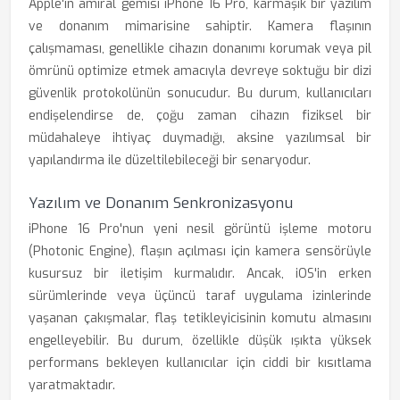
Apple'ın amiral gemisi iPhone 16 Pro, karmaşık bir yazılım
ve donanım mimarisine sahiptir. Kamera flaşının
çalışmaması, genellikle cihazın donanımı korumak veya pil
ömrünü optimize etmek amacıyla devreye soktuğu bir dizi
güvenlik protokolünün sonucudur. Bu durum, kullanıcıları
endişelendirse de, çoğu zaman cihazın fiziksel bir
müdahaleye ihtiyaç duymadığı, aksine yazılımsal bir
yapılandırma ile düzeltilebileceği bir senaryodur.
Yazılım ve Donanım Senkronizasyonu
iPhone 16 Pro'nun yeni nesil görüntü işleme motoru
(Photonic Engine), flaşın açılması için kamera sensörüyle
kusursuz bir iletişim kurmalıdır. Ancak, iOS'in erken
sürümlerinde veya üçüncü taraf uygulama izinlerinde
yaşanan çakışmalar, flaş tetikleyicisinin komutu almasını
engelleyebilir. Bu durum, özellikle düşük ışıkta yüksek
performans bekleyen kullanıcılar için ciddi bir kısıtlama
yaratmaktadır.