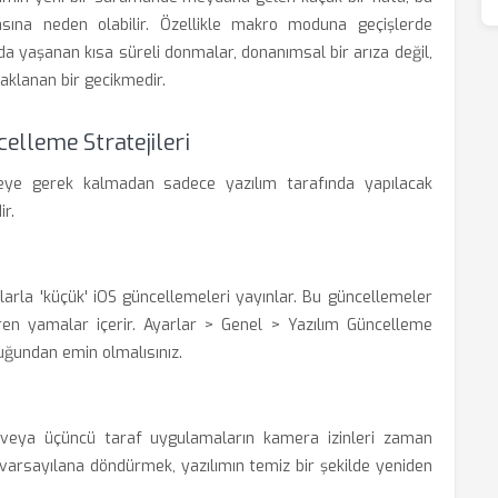
asına neden olabilir. Özellikle makro moduna geçişlerde
da yaşanan kısa süreli donmalar, donanımsal bir arıza değil,
aklanan bir gecikmedir.
elleme Stratejileri
aleye gerek kalmadan sadece yazılım tarafında yapılacak
r.
klarla 'küçük' iOS güncellemeleri yayınlar. Bu güncellemeler
tiren yamalar içerir. Ayarlar > Genel > Yazılım Güncelleme
uğundan emin olmalısınız.
veya üçüncü taraf uygulamaların kamera izinleri zaman
 varsayılana döndürmek, yazılımın temiz bir şekilde yeniden