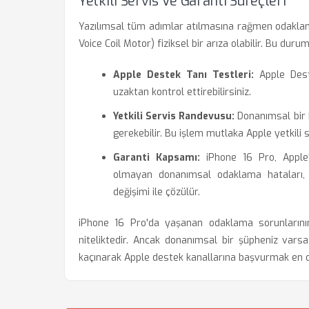
Yetkili Servis Ve Garanti Süreçleri
Yazılımsal tüm adımlar atılmasına rağmen odakla
Voice Coil Motor) fiziksel bir arıza olabilir. Bu duru
Apple Destek Tanı Testleri:
Apple Deste
uzaktan kontrol ettirebilirsiniz.
Yetkili Servis Randevusu:
Donanımsal bir h
gerekebilir. Bu işlem mutlaka Apple yetkili s
Garanti Kapsamı:
iPhone 16 Pro, Apple'ın
olmayan donanımsal odaklama hataları, 
değişimi ile çözülür.
iPhone 16 Pro'da yaşanan odaklama sorunlarının 
niteliktedir. Ancak donanımsal bir şüpheniz vars
kaçınarak Apple destek kanallarına başvurmak en d