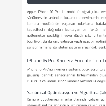
Apple, iPhone 16 Pro ile mobil fotoğrafçılıkta ye
sürülmesinin ardından kullanıcı deneyimlerini etk
kamera modülünde yaşanan odaklama hataları
kapasitesini doğrudan kısıtlayan bir faktör hal
netlemekte geciktiğini veya düşük ışıklı ortamla
belirtiyor. Bu durum, yalnızca yazılımsal bir optim
sensör mimarisi ile işletim sistemi arasındaki senk
IPhone 16 Pro Kamera Sorunlarının 
iPhone 16 Pro'nun kamera sistemi, optik görüntü s
gelişmiş derinlik sensörlerinin birleşiminden ol
kusursuz çalışması, iOS'in kamera yazılımı ile doğruda
Yazılımsal Optimizasyon ve Algoritma Çak
Kamera uygulamasının arka planında çalışan görün
işleyerek net bir görüntü oluşturmaya çalışır. Ya