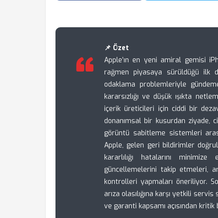
📌 Özet
Apple’ın en yeni amiral gemisi iP
rağmen piyasaya sürüldüğü ilk dö
odaklama problemleriyle gündeme
kararsızlığı ve düşük ışıkta netl
içerik üreticileri için ciddi bir d
donanımsal bir kusurdan ziyade, c
görüntü sabitleme sistemleri aras
Apple, gelen geri bildirimler doğr
kararlılığı hatalarını minimize 
güncellemelerini takip etmeleri, a
kontrolleri yapmaları öneriliyor
arıza olasılığına karşı yetkili servi
ve garanti kapsamı açısından kritik 