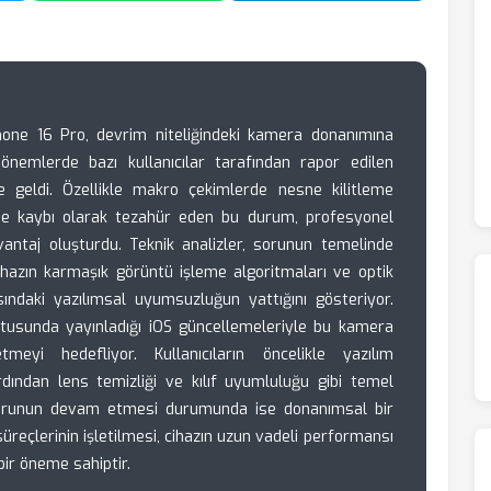
hone 16 Pro, devrim niteliğindeki kamera donanımına
nemlerde bazı kullanıcılar tarafından rapor edilen
 geldi. Özellikle makro çekimlerde nesne kilitleme
eme kaybı olarak tezahür eden bu durum, profesyonel
ezavantaj oluşturdu. Teknik analizler, sorunun temelinde
ihazın karmaşık görüntü işleme algoritmaları ve optik
ındaki yazılımsal uyumsuzluğun yattığını gösteriyor.
ultusunda yayınladığı iOS güncellemeleriyle bu kamera
etmeyi hedefliyor. Kullanıcıların öncelikle yazılım
rdından lens temizliği ve kılıf uyumluluğu gibi temel
. Sorunun devam etmesi durumunda ise donanımsal bir
s süreçlerinin işletilmesi, cihazın uzun vadeli performansı
bir öneme sahiptir.