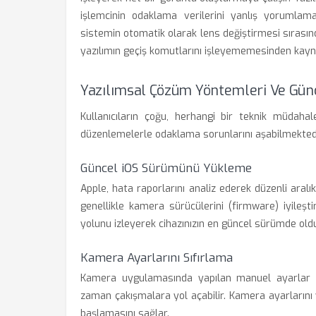
işlemcinin odaklama verilerini yanlış yorumlam
sistemin otomatik olarak lens değiştirmesi sırasın
yazılımın geçiş komutlarını işleyememesinden kayn
Yazılımsal Çözüm Yöntemleri Ve Günc
Kullanıcıların çoğu, herhangi bir teknik müdah
düzenlemelerle odaklama sorunlarını aşabilmektedi
Güncel iOS Sürümünü Yükleme
Apple, hata raporlarını analiz ederek düzenli aralı
genellikle kamera sürücülerini (firmware) iyileş
yolunu izleyerek cihazınızın en güncel sürümde old
Kamera Ayarlarını Sıfırlama
Kamera uygulamasında yapılan manuel ayarlar 
zaman çakışmalara yol açabilir. Kamera ayarlarını
başlamasını sağlar.