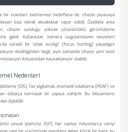
ni bir standart belirlemeyi hedeflese de, cihazın piyasaya
ileyen bazı teknik aksaklıklar rapor edildi. Özellikle arka
, cihazın sunduğu yüksek çözünürlüklü görüntüleme
ine geldi. Kullanıcılar, kamera uygulamasının nesneleri
rda sürekli bir 'odak avcılığı' (focus hunting) yaşadığını
izasyon eksikliğinden değil, aynı zamanda cihazın yeni nesil
ronizasyon ihtiyacından kaynaklanıyor olabilir.
Temel Nedenleri
abitleme (OIS), faz algılamalı otomatik odaklama (PDAF) ve
uşan oldukça karmaşık bir yapıya sahiptir. Bu bileşenlerin
n ilişkilidir.
ışmaları
tü sinyal işlemcisi (ISP), her saniye milyonlarca veriyi
zılımın yeni bir sürümünde meydana gelen küçük bir hata, bu