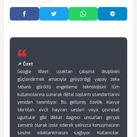
Facebook'ta Paylaş
Twitter'da Paylaş
WhatsApp'ta Paylaş
Telegram
📌 Özet
Google Meet, uzaktan çalışma disiplinini
güçlendirmek amacıyla geliştirdiği yapay zeka
tabanlı gürültü engelleme teknolojisini tüm
kullanıcılarına sunarak dijital toplantı standartlarını
yeniden tanımlıyor. Bu gelişmiş özellik, klavye
tıkırtıları, evcil hayvan sesleri veya çevresel
uğultular gibi dikkat dağıtıcı unsurları gerçek
zamanlı olarak izole ederek yalnızca konuşmacının
sesine odaklanılmasını sağlıyor. Kullanıcılar,