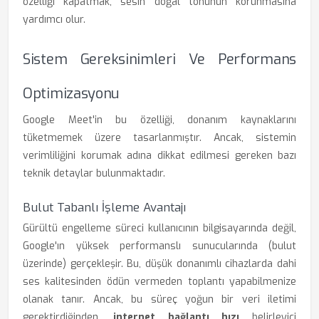
özelliği kapatmak, sesin doğal tonunun korunmasına
yardımcı olur.
Sistem Gereksinimleri Ve Performans
Optimizasyonu
Google Meet'in bu özelliği, donanım kaynaklarını
tüketmemek üzere tasarlanmıştır. Ancak, sistemin
verimliliğini korumak adına dikkat edilmesi gereken bazı
teknik detaylar bulunmaktadır.
Bulut Tabanlı İşleme Avantajı
Gürültü engelleme süreci kullanıcının bilgisayarında değil,
Google'ın yüksek performanslı sunucularında (bulut
üzerinde) gerçekleşir. Bu, düşük donanımlı cihazlarda dahi
ses kalitesinden ödün vermeden toplantı yapabilmenize
olanak tanır. Ancak, bu süreç yoğun bir veri iletimi
gerektirdiğinden,
internet bağlantı hızı
belirleyici