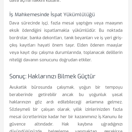
dava açma hakkını kullanır.
İş Mahkemesinde İspat Yükümlülüğü
Dava sürecinde işçi, fazla mesai yaptığını veya maaşının
eksik ödendiğini ispatlamakla yükümlüdür. Bu noktada
bordrolar, banka dekontları, tanık beyanları ve iş yeri giriş-
çıkış kayıtları hayati önem taşır. Elden ödenen maaşlar
veya kayıt dışı çalışma durumlarında, toplanacak delillerin
niteliği davanın sonucunu doğrudan etkiler.
Sonuç: Haklarınızı Bilmek Güçtür
Avukatlık bürosunda çalışmak, yoğun bir tempoyu
beraberinde getirebilir ancak bu yoğunluk yasal
haklarınızın göz ardı edilebileceği anlamına gelmez.
Sözleşmeli bir çalışan olarak, yıllık izinlerinizden fazla
mesai ücretlerinize kadar her bir kazanımınız İş Kanunu ile
güvence altındadır. Hak kaybına uğradığınızı
düşündüğünüzde belgeleme yapmaktan, gerekirse