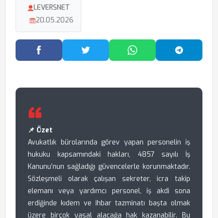
LEVERSNET
20.05.2026
Facebook'ta Paylaş
Twitter'da Paylaş
WhatsApp'ta Paylaş
Telegram
📌 Özet
Avukatlık bürolarında görev yapan personelin iş
hukuku kapsamındaki hakları, 4857 sayılı İş
Kanunu’nun sağladığı güvencelerle korunmaktadır.
Sözleşmeli olarak çalışan sekreter, icra takip
elemanı veya yardımcı personel, iş akdi sona
erdiğinde kıdem ve ihbar tazminatı başta olmak
üzere birçok yasal alacağa hak kazanabilir. Bu