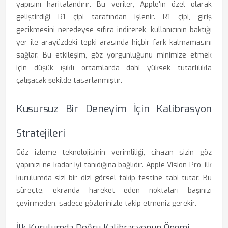
yapısını haritalandırır. Bu veriler, Apple'ın özel olarak
geliştirdiği R1 çipi tarafından işlenir. R1 çipi, giriş
gecikmesini neredeyse sıfıra indirerek, kullanıcının baktığı
yer ile arayüzdeki tepki arasında hiçbir fark kalmamasını
sağlar. Bu etkileşim, göz yorgunluğunu minimize etmek
için düşük ışıklı ortamlarda dahi yüksek tutarlılıkla
çalışacak şekilde tasarlanmıştır.
Kusursuz Bir Deneyim İçin Kalibrasyon
Stratejileri
Göz izleme teknolojisinin verimliliği, cihazın sizin göz
yapınızı ne kadar iyi tanıdığına bağlıdır. Apple Vision Pro, ilk
kurulumda sizi bir dizi görsel takip testine tabi tutar. Bu
süreçte, ekranda hareket eden noktaları başınızı
çevirmeden, sadece gözlerinizle takip etmeniz gerekir.
İlk Kurulumda Doğru Kalibrasyonun Önemi