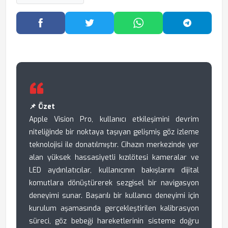
Facebook'ta Paylaş
Twitter'da Paylaş
WhatsApp'ta Paylaş
Telegram
📌 Özet
Apple Vision Pro, kullanıcı etkileşimini devrim
niteliğinde bir noktaya taşıyan gelişmiş göz izleme
teknolojisi ile donatılmıştır. Cihazın merkezinde yer
alan yüksek hassasiyetli kızılötesi kameralar ve
LED aydınlatıcılar, kullanıcının bakışlarını dijital
komutlara dönüştürerek sezgisel bir navigasyon
deneyimi sunar. Başarılı bir kullanıcı deneyimi için
kurulum aşamasında gerçekleştirilen kalibrasyon
süreci, göz bebeği hareketlerinin sisteme doğru