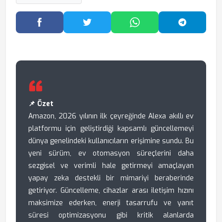
Facebook'ta Paylaş
Twitter'da Paylaş
WhatsApp'ta Paylaş
Telegram
📌 Özet
Amazon, 2026 yılının ilk çeyreğinde Alexa akıllı ev
platformu için geliştirdiği kapsamlı güncellemeyi
dünya genelindeki kullanıcıların erişimine sundu. Bu
yeni sürüm, ev otomasyon süreçlerini daha
sezgisel ve verimli hale getirmeyi amaçlayan
yapay zeka destekli bir mimariyi beraberinde
getiriyor. Güncelleme, cihazlar arası iletişim hızını
maksimize ederken, enerji tasarrufu ve yanıt
süresi optimizasyonu gibi kritik alanlarda