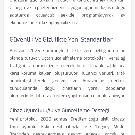
cihazların güç tüketim modlarını kontrol etmek mümkün.
Örneğin, akıllı prizlerinizi enerji yoğunluğunun düşük olduğu
saatlerde çalışacak şekilde programlayarak ev
ekonomisine katkı sağlayabilirsiniz.
Güvenlik Ve Gizlilikte Yeni Standartlar
Amazon, 2026 sürümüyle birlikte veri gizliliğini en ön
planda tutuyor. Uçtan uca şifreleme protokolleri, yerel ağ
trafiğini tamamen izole ederek bulut tabanlı saldırılara
karşı koruma kalkanı oluşturuyor. Kullanıcı verileri, artık
anonimleştirilerek işleniyor ve Amazon'un merkezi
sunucularında değil, cihazların yerel depolama
birimlerinde daha fazla işlem yapılmasına olanak tanınıyor.
Cihaz Uyumluluğu ve Güncelleme Desteği
Yeni protokol, 2020 sonrası üretilen çoğu akıllı cihazla
tam uyumlu. Eski nesil cihazlar ise 'Legacy Mode'
üzerinden desteklenmeye devam edecek, ancak bu